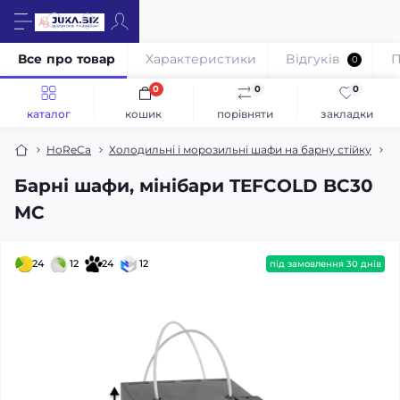
Все про товар
Характеристики
Відгуків
П
0
0
0
0
каталог
кошик
порівняти
закладки
HoReCa
Холодильні і морозильні шафи на барну стійку
Б
Барні шафи, мінібари TEFCOLD BC30
MC
24
12
24
12
під замовлення 30 днів