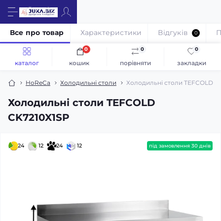
Все про товар
Характеристики
Відгуків
П
0
0
0
0
каталог
кошик
порівняти
закладки
HoReCa
Холодильні столи
Холодильні столи TEFCOLD C
Холодильні столи TEFCOLD
CK7210X1SP
24
12
24
12
під замовлення 30 днів