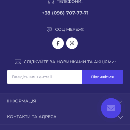
ТЕЛЕФОНИ:
+38 (098) 707-77-71
СОЦ МЕРЕЖІ:
СЛІДКУЙТЕ ЗА НОВИНКАМИ ТА АКЦІЯМИ:
Підпишіться
ІНФОРМАЦІЯ
Про нас
КОНТАКТИ ТА АДРЕСА
Доставка
Оплата
м. Рівне, вул.Кавказька 7