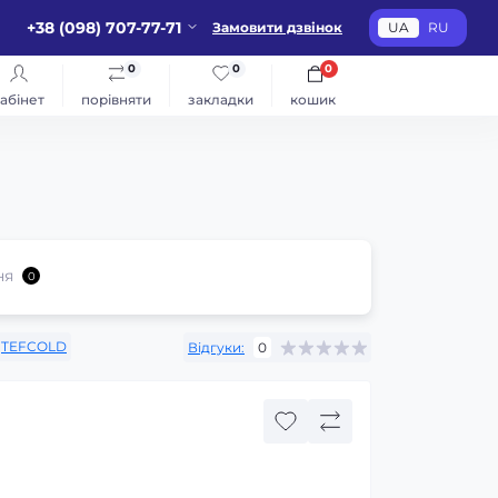
+38 (098) 707-77-71
Замовити дзвінок
UA
RU
0
0
0
абінет
порівняти
закладки
кошик
ня
0
TEFCOLD
Відгуки:
0