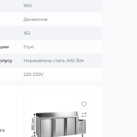
960
Динамічне
162
ишки
Глухі
рпусу
Нержавіюча сталь AISI 304
220-230V
ого