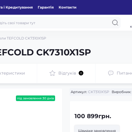
а і Кредитування
Гарантія
Контакти
к
оли TEFCOLD CK7310X1SP
EFCOLD CK7310X1SP
ктеристики
Відгуків
Питан
0
Артикул:
CK7310X1SP
Виробник:
під замовлення 30 днів
100 899грн.
Швидке замовлення