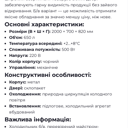
забезпечують гарну видимість продукції без зайвого
відкривання. Б/в варіант — це можливість отримати
якісне обладнання за значно меншу ціну, ніж нове.
Основні характеристики:
Розміри (В × Ш × Г):
2000 × 700 × 820 мм
Об'єм:
650 л
Температура всередині:
+2...+8°C
Споживана потужність:
500 Вт
Напруга:
220 В
Колір корпусу:
чорний
Управління:
механічне
Конструктивні особливості:
Корпус:
метал
Двері:
склопакет
Охолодження:
природна циркуляція холодного
повітря
Встановлення:
підлогове, холодильний агрегат
вбудований
Важлива інформація:
Холодильник б/в, перевірений майстром-