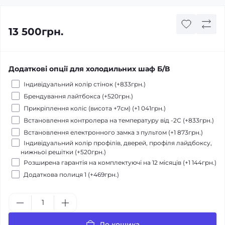
13 500грн.
Додаткові опції для холодильних шаф Б/В
Індивідуальний колір стінок (+833грн.)
Брендування лайтбокса (+520грн.)
Прикріплення коліс (висота +7см) (+1 041грн.)
Встановлення контролера на температуру від -2С (+833грн.)
Встановлення електронного замка з пультом (+1 873грн.)
Індивідуальний колір профілів, дверей, профіля лайдбоксу,
нижньої решітки (+520грн.)
Розширена гарантія на комплектуючі на 12 місяців (+1 144грн.)
Додаткова полиця 1 (+469грн.)
До кошика