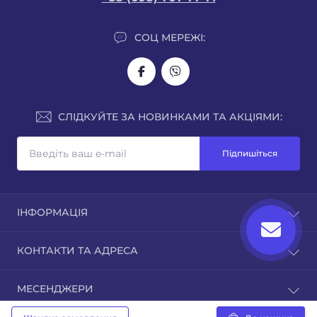
СОЦ МЕРЕЖІ:
СЛІДКУЙТЕ ЗА НОВИНКАМИ ТА АКЦІЯМИ:
Підпишіться
ІНФОРМАЦІЯ
Про нас
КОНТАКТИ ТА АДРЕСА
Доставка
Оплата
м. Рівне, вул.Кавказька 7
МЕСЕНДЖЕРИ
Гарантія
sales@juka.biz
Публічна оферта