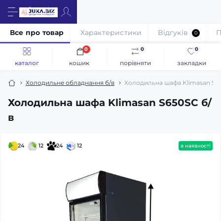
Все про товар
Характеристики
Відгуків
П
0
0
0
0
каталог
кошик
порівняти
закладки
Холодильне обладнання б/в
Холодильна шафа Klimasan S65
Холодильна шафа Klimasan S650SC б/
в
24
12
24
12
в наявності