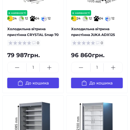
в наявності
в наявності
24
12
24
12
24
12
24
12
Холодильна вітрина
Холодильна вітрина
пристінна CRYSTAL Snap 70
пристінна JUKA ADX125
0
0
79 987грн.
96 860грн.
До кошика
До кошика