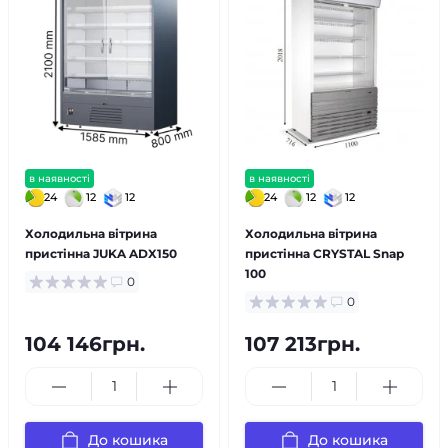
в наявності
в наявності
24
12
12
24
12
12
Холодильна вітрина
Холодильна вітрина
пристінна JUKA ADX150
пристінна CRYSTAL Snap
100
0
0
104 146грн.
107 213грн.
До кошика
До кошика