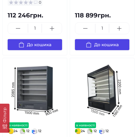
0
112 246грн.
118 899грн.
До кошика
До кошика
Фільтр
в наявності
в наявності
24
12
12
24
12
12