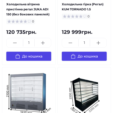
Холодильна вітрина
Холодильна гірка (Регал)
пристінна регал JUKA ADI
KUM TORNADO 1.5
150 (без бокових панелей)
0
0
120 735грн.
129 999грн.
До кошика
До кошика