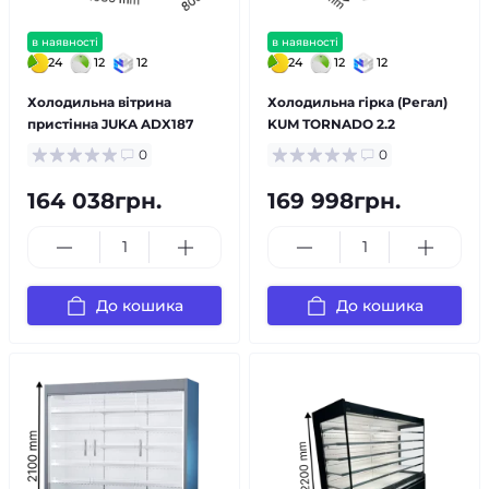
в наявності
в наявності
24
12
12
24
12
12
Холодильна вітрина
Холодильна гірка (Регал)
пристінна JUKA ADX187
KUM TORNADO 2.2
0
0
164 038грн.
169 998грн.
До кошика
До кошика