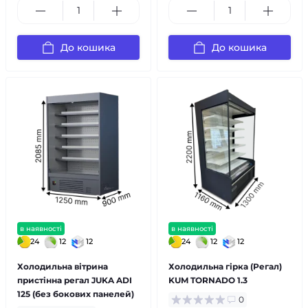
До кошика
До кошика
в наявності
в наявності
24
12
12
24
12
12
Холодильна вітрина
Холодильна гірка (Регал)
пристінна регал JUKA ADI
KUM TORNADO 1.3
125 (без бокових панелей)
0