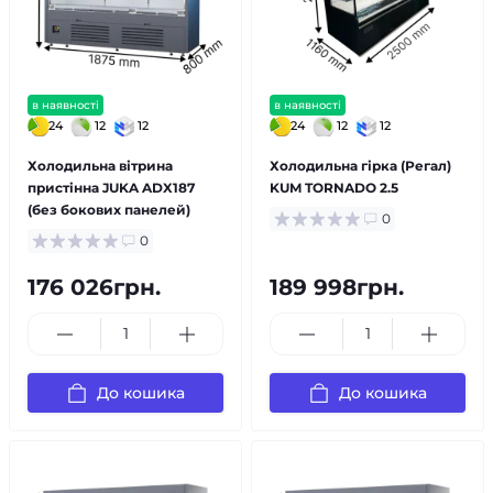
в наявності
в наявності
24
12
12
24
12
12
Холодильна вітрина
Холодильна гірка (Регал)
пристінна JUKA ADX187
KUM TORNADO 2.5
(без бокових панелей)
0
0
176 026грн.
189 998грн.
До кошика
До кошика