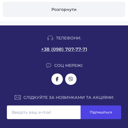
Холодильні регали
зустрічаються майже в кожному великому
магазині, супермаркеті і мінімаркет. Дане холодильне торгове
Розгорнути
обладнання займає мало місця, але при цьому дають
можливість представити величезний асортимент продукції.
Завдяки вертикальному розміщенню товарів, покупці можуть
максимально зручно розглянути продукцію і відшукати
ТЕЛЕФОНИ:
необхідний товар.
+38 (098) 707-77-71
Вертикальні вітрини холодильні
можуть розміщуватися
вздовж стін, їх ще називають пристінні холодильні гірки, а також
СОЦ МЕРЕЖІ:
можуть встановлюватися посеред торгового залу, поєднуючись
задніми стінками, утворюючи так звані острови. Завдяки
поличкам, якими комплектуються холодильні пристінні гірки,
товари можна впорядкувати і розділити по групах.
СЛІДКУЙТЕ ЗА НОВИНКАМИ ТА АКЦІЯМИ:
Вмонтоване підсвічування холодильних гірок більш якісно
представляє товари і дозволяє розглянути навіть в погано
Підпишіться
освітленому приміщенні. Температурні режими пристінних
холодильних вітрин дозволяють зберегти якість і свіжість