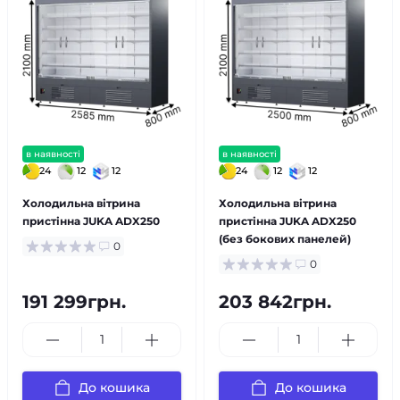
в наявності
в наявності
24
12
12
24
12
12
Холодильна вітрина
Холодильна вітрина
пристінна JUKA ADX250
пристінна JUKA ADX250
(без бокових панелей)
0
0
191 299грн.
203 842грн.
До кошика
До кошика