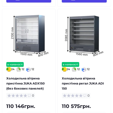
в наявності
в наявності
24
12
12
24
12
12
Холодильна вітрина
Холодильна вітрина
пристінна JUKA ADX150
пристінна регал JUKA ADI
(без бокових панелей)
150
0
0
110 146грн.
110 575грн.