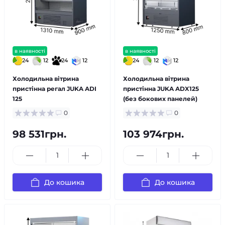
в наявності
в наявності
24
12
24
12
24
12
12
Холодильна вітрина
Холодильна вітрина
пристінна регал JUKA ADI
пристінна JUKA ADX125
125
(без бокових панелей)
0
0
98 531грн.
103 974грн.
До кошика
До кошика