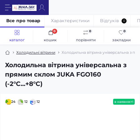
Все про товар
Характеристики
Відгуків
П
0
0
0
0
каталог
кошик
порівняти
закладки
Холодильні вітрини
Холодильна вітрина універсальна з пря
Холодильна вітрина універсальна з
прямим склом JUKA FGO160
(-2°C...+8°C)
24
12
12
в наявності