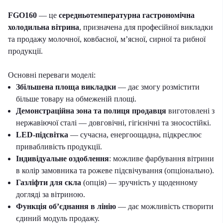
FGO160
— це
середньотемпературна гастрономічна
холодильна вітрина
, призначена для професійної викладки
та продажу молочної, ковбасної, м’ясної, сирної та рибної
продукції.
Основні переваги моделі:
Збільшена площа викладки
— дає змогу розмістити
більше товару на обмеженій площі.
Демонстраційна зона та полиця продавця
виготовлені з
нержавіючої сталі — довговічні, гігієнічні та зносостійкі.
LED-підсвітка
— сучасна, енергоощадна, підкреслює
привабливість продукції.
Індивідуальне оздоблення
: можливе фарбування вітрини
в колір замовника та рожеве підсвічування (опціонально).
Газліфти для скла
(опція) — зручність у щоденному
догляді за вітриною.
Функція об’єднання в лінію
— дає можливість створити
єдиний модуль продажу.