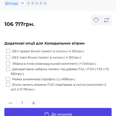
Відгуки:
0
106 717грн.
Додаткові опції для Холодильних вітрин
БЕЗ правої бічної панелі зі склом (-4 120грн.)
БЕЗ лівої бічної панелі зі склом (-4 120грн.)
Збірка в лінію (міжмодульний комплект) (+1 545грн.)
Декоративна набірна панель під дерево FGL | FGO | FDI (+12
360грн.)
Рейка алюмінієва (профіль L) (+618грн.)
Бічна панель вітрини FGO ліва/права зі склом (комплект 2
шт) (+21 115грн.)
До кошика