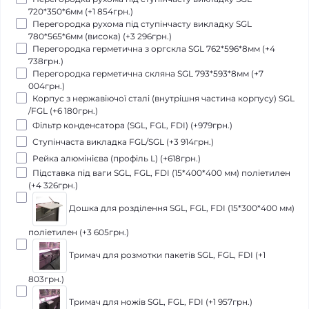
720*350*6мм (+1 854грн.)
Перегородка рухома під ступінчасту викладку SGL
780*565*6мм (висока) (+3 296грн.)
Перегородка герметична з оргскла SGL 762*596*8мм (+4
738грн.)
Перегородка герметична скляна SGL 793*593*8мм (+7
004грн.)
Корпус з нержавіючої сталі (внутрішня частина корпусу) SGL
/FGL (+6 180грн.)
Фільтр конденсатора (SGL, FGL, FDI) (+979грн.)
Ступінчаста викладка FGL/SGL (+3 914грн.)
Рейка алюмінієва (профіль L) (+618грн.)
Підставка під ваги SGL, FGL, FDI (15*400*400 мм) поліетилен
(+4 326грн.)
Дошка для розділення SGL, FGL, FDI (15*300*400 мм)
поліетилен (+3 605грн.)
Тримач для розмотки пакетів SGL, FGL, FDI (+1
803грн.)
Тримач для ножів SGL, FGL, FDI (+1 957грн.)