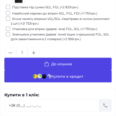
Підставка під сумки SGL, FGL (+2 833грн.)
Навійсний карман до вітрин SGL, FGL, FDI (+1 751грн.)
Бічна панель вітрини VGL/SGL ліва/права зі склом (комплект
2 шт) (+21 733грн.)
Упаковка для вітрин (дерев`яна) FGL, SGL (+1 751грн.)
Зменшена упаковка (дерев`яний ящик з кришкою) FGL, SGL
(для завантаження в 2 поверхи) (+2 936грн.)
До кошика
Купити в кредит
Купити в 1 клік: