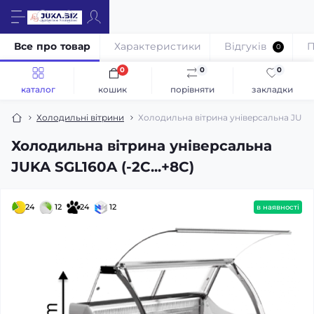
Все про товар
Характеристики
Відгуків
П
0
0
0
0
каталог
кошик
порівняти
закладки
Холодильні вітрини
Холодильна вітрина універсальна JUKA 
Холодильна вітрина універсальна
JUKA SGL160A (-2C...+8C)
24
12
24
12
в наявності