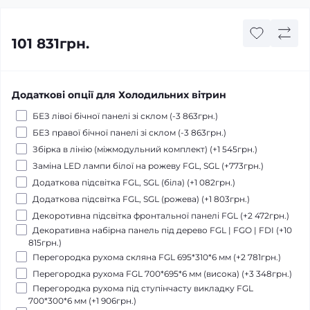
101 831грн.
Додаткові опції для Холодильних вітрин
БЕЗ лівої бічної панелі зі склом (-3 863грн.)
БЕЗ правої бічної панелі зі склом (-3 863грн.)
Збірка в лінію (міжмодульний комплект) (+1 545грн.)
Заміна LED лампи білої на рожеву FGL, SGL (+773грн.)
Додаткова підсвітка FGL, SGL (біла) (+1 082грн.)
Додаткова підсвітка FGL, SGL (рожева) (+1 803грн.)
Декоротивна підсвітка фронтальної панелі FGL (+2 472грн.)
Декоративна набірна панель під дерево FGL | FGO | FDI (+10
815грн.)
Перегородка рухома скляна FGL 695*310*6 мм (+2 781грн.)
Перегородка рухома FGL 700*695*6 мм (висока) (+3 348грн.)
Перегородка рухома під ступінчасту викладку FGL
700*300*6 мм (+1 906грн.)