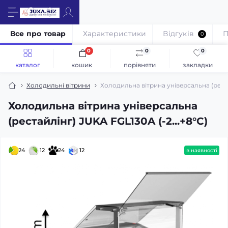
Все про товар
Характеристики
Відгуків
П
0
0
0
0
каталог
кошик
порівняти
закладки
Холодильні вітрини
Холодильна вітрина універсальна (реста
Холодильна вітрина універсальна
(рестайлінг) JUKA FGL130A (-2...+8°C)
24
12
24
12
в наявності