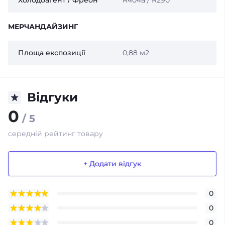
Холодоагент / Фреон
R404a / R290
МЕРЧАНДАЙЗИНГ
Площа експозиції
0,88 м2
Відгуки
0
/ 5
середній рейтинг товару
+ Додати відгук
0
0
0