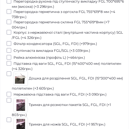
Перегородка рухома під ступінчасту викладку FGL 700*695*6
мм (висока) (+3 296грн.)
Перегородка герметична з оргскла FGL 755*619*8 мм (+4
738грн.)
Перегородка герметична скляна FGL 755*619*8мм (+7
004грн.)
Корпус з нержавіючої сталі (внутрішня частина корпусу) SGL
/FGL (+4 326грн.)
Фільтр конденсатора (SGL, FGL, FDI) (+979грн.)
Ступінчаста викладка FGL/SGL (+3 039грн.)
Рейка алюмінієва (профіль L) (+464грн.)
Підставка під ваги SGL, FGL, FDI (15*400*400 мм) поліетилен
(+4 326грн.)
Дошка для розділення SGL, FGL, FDI (15*300*400 мм)
поліетилен (+3 605грн.)
Нержавіюча підставка під ваги FGL, FDI (+3 090грн.)
Тримач для розмотки пакетів SGL, FGL, FDI (+1
803грн.)
Тримач для ножів SGL, FGL, FDI (+1 957грн.)