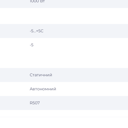
1000 Вт
-5…+5С
-5
Статичний
Автономний
R507