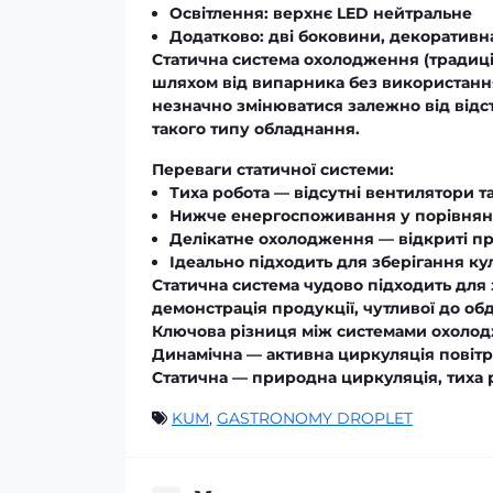
Освітлення: верхнє LED нейтральне
Додатково: дві боковини, декоративна
Статична система охолодження (традиц
шляхом від випарника без використанн
незначно змінюватися залежно від відс
такого типу обладнання.
Переваги статичної системи:
Тиха робота — відсутні вентилятори т
Нижче енергоспоживання у порівнянн
Делікатне охолодження — відкриті пр
Ідеально підходить для зберігання кулі
Статична система чудово підходить для 
демонстрація продукції, чутливої до о
Ключова різниця між системами охоло
Динамічна
— активна циркуляція повітр
Статична
— природна циркуляція, тиха ро
KUM
,
GASTRONOMY DROPLET