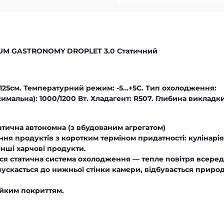
 KUM GASTRONOMY DROPLET 3.0 Статичний
а 125см. Температурний режим: -5…+5С. Тип охолодження:
имальна): 1000/1200 Вт. Хладагент: R507. Глибина викладки
тична автономна (з вбудованим агрегатом)
ння продуктів з коротким терміном придатності: кулінарія
інші харчові продукти.
ся статична система охолодження — тепле повітря всеред
пускається до нижньої стінки камери, відбувається приро
ійким покриттям.