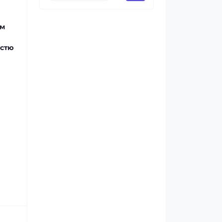
им
істю