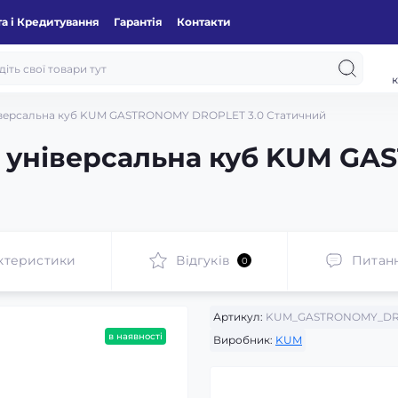
а і Кредитування
Гарантія
Контакти
к
іверсальна куб KUM GASTRONOMY DROPLET 3.0 Статичний
а універсальна куб KUM G
ктеристики
Відгуків
Питан
0
Артикул:
KUM_GASTRONOMY_DRO
в наявності
Виробник:
KUM