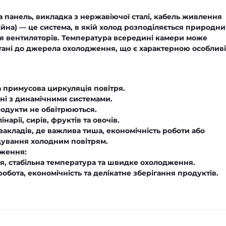
 панель, викладка з нержавіючої сталі, кабель живлення
ійна)
— це система, в якій холод розподіляється природн
я вентиляторів. Температура всередині камери може
тані до джерела охолодження, що є характерною особлив
а примусова циркуляція повітря.
і з динамічними системами.
одукти не обвітрюються.
нарії, сирів, фруктів та овочів.
закладів, де важлива тиша, економічність роботи або
бдування холодним повітрям.
дження:
я, стабільна температура та швидке охолодження.
бота, економічність та делікатне зберігання продуктів.