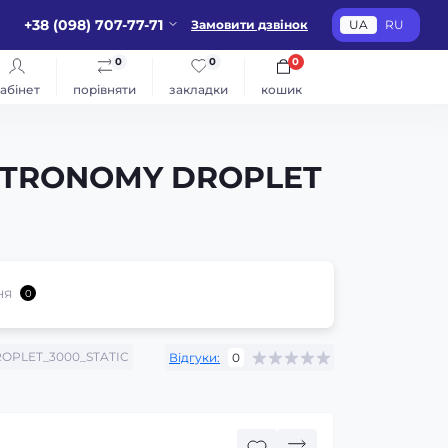
+38 (098) 707-77-71
Замовити дзвінок
UA
RU
0
0
0
абінет
порівняти
закладки
кошик
ASTRONOMY DROPLET
ня
0
PLET_3000_STATIC
Відгуки:
0