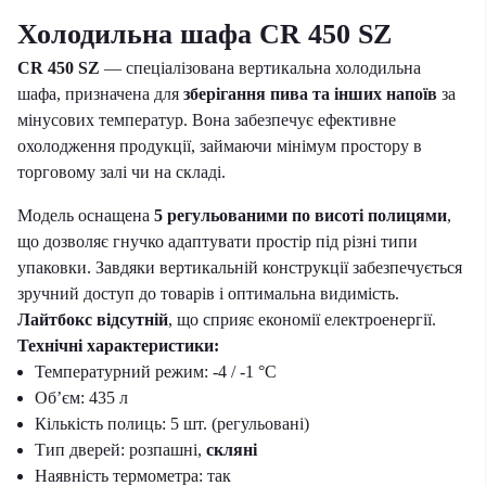
Холодильна шафа
CR 450 SZ
CR 450 SZ
— спеціалізована вертикальна холодильна
шафа, призначена для
зберігання пива та інших напоїв
за
мінусових температур. Вона забезпечує ефективне
охолодження продукції, займаючи мінімум простору в
торговому залі чи на складі.
Модель оснащена
5 регульованими по висоті полицями
,
що дозволяє гнучко адаптувати простір під різні типи
упаковки. Завдяки вертикальній конструкції забезпечується
зручний доступ до товарів і оптимальна видимість.
Лайтбокс відсутній
, що сприяє економії електроенергії.
Технічні характеристики:
Температурний режим: -4 / -1 °C
Об’єм: 435 л
Кількість полиць: 5 шт. (регульовані)
Тип дверей: розпашні,
скляні
Наявність термометра: так