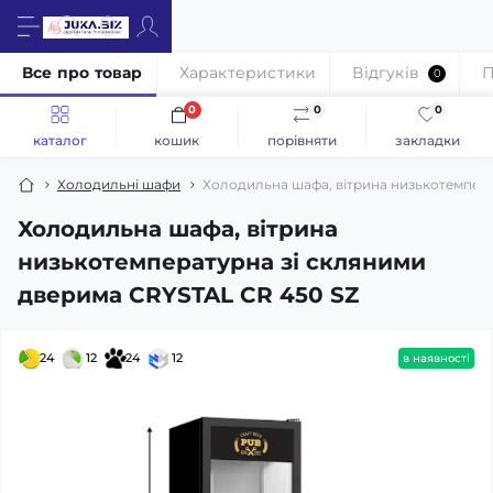
Все про товар
Характеристики
Відгуків
П
0
0
0
0
каталог
кошик
порівняти
закладки
Холодильні шафи
Холодильна шафа, вітрина низькотемпера
Холодильна шафа, вітрина
низькотемпературна зі скляними
дверима CRYSTAL CR 450 SZ
24
12
24
12
в наявності