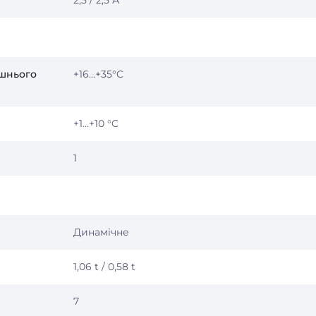
2,5 / 2,5 А
шнього
+16...+35°C
+1...+10 °C
1
Динамічне
1,06 t / 0,58 t
7