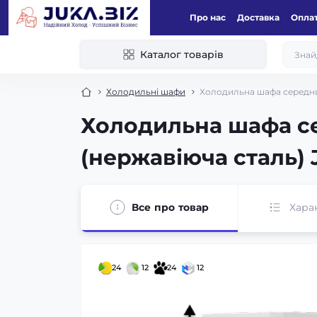
Про нас
Доставка
Оплат
Каталог товарів
Холодильні шафи
Холодильна шафа середнь
Холодильна шафа с
(нержавіюча сталь)
Все про товар
Хара
24
12
24
12