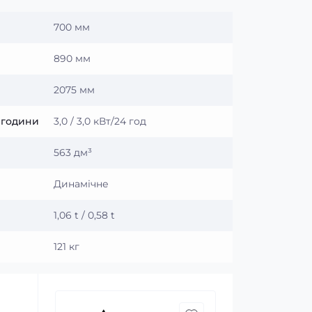
700 мм
890 мм
2075 мм
 години
3,0 / 3,0 кВт/24 год
563 дм³
Динамічне
1,06 t / 0,58 t
121 кг