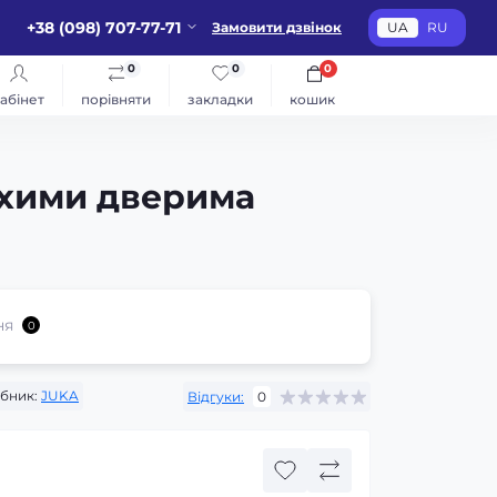
+38 (098) 707-77-71
Замовити дзвінок
UA
RU
0
0
0
абінет
порівняти
закладки
кошик
ухими дверима
ня
0
бник:
JUKA
Відгуки:
0