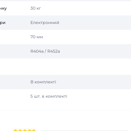
чку
30 кг
ури
Електронний
70 мм
R404a / R452a
В комплекті
5 шт. в комплекті