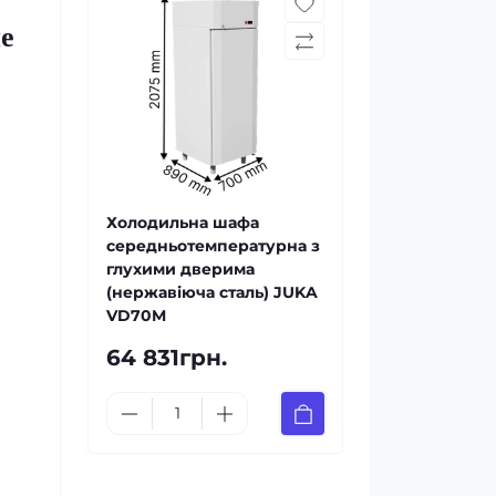
е
Холодильна шафа
середньотемпературна з
глухими дверима
(нержавіюча сталь) JUKA
VD70M
64 831грн.