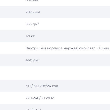
890 мм
2075 мм
563 дм³
121 кг
Внутрішній корпус з нержавіючої сталі 0,5 мм
460 дм³
3,0 / 3,0 кВт/24 год
220-240/50 V/HZ