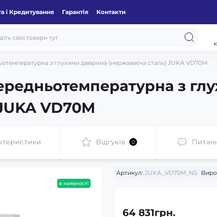
а і Кредитування
Гарантія
Контакти
к
отемпературна з глухими дверима (нержавіюча сталь) JUKA VD70M
ередньотемпературна з гл
 JUKA VD70M
ктеристики
Відгуків
Питан
0
Артикул:
JUKA_VD70M_NS
Виро
в наявності
64 831грн.