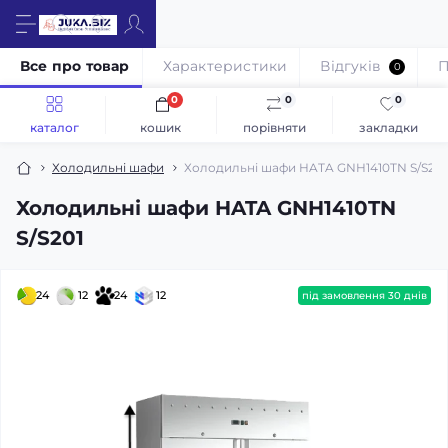
Все про товар
Характеристики
Відгуків
П
0
0
0
0
каталог
кошик
порівняти
закладки
Холодильні шафи
Холодильні шафи HATA GNH1410TN S/S201
Холодильні шафи HATA GNH1410TN
S/S201
24
12
24
12
під замовлення 30 днів