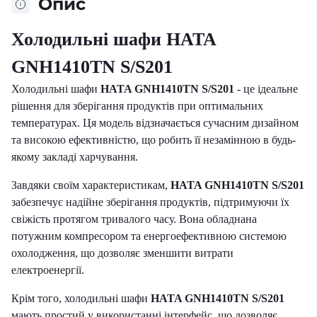
Опис
Холодильні шафи HATA
GNH1410TN S/S201
Холодильні шафи
HATA GNH1410TN S/S201
- це ідеальне
рішення для зберігання продуктів при оптимальних
температурах. Ця модель відзначається сучасним дизайном
та високою ефективністю, що робить її незамінною в будь-
якому закладі харчування.
Завдяки своїм характеристикам,
HATA GNH1410TN S/S201
забезпечує надійне зберігання продуктів, підтримуючи їх
свіжість протягом тривалого часу. Вона обладнана
потужним компресором та енергоефективною системою
охолодження, що дозволяє зменшити витрати
електроенергії.
Крім того, холодильні шафи
HATA GNH1410TN S/S201
мають простий у використанні інтерфейс, що дозволяє