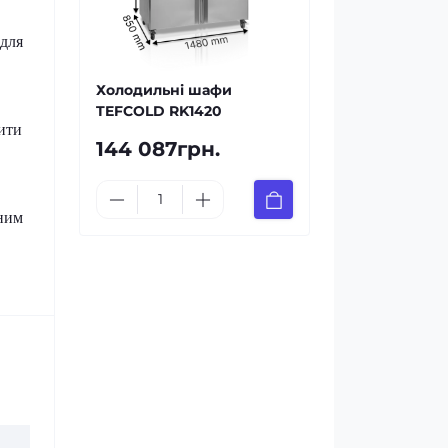
 для
Холодильні шафи
TEFCOLD RK1420
ити
144 087грн.
сним