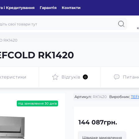
а і Кредитування
Гарантія
Контакти
к
D RK1420
EFCOLD RK1420
ктеристики
Відгуків
Питан
0
Артикул:
RK1420
Виробник:
TEF
під замовлення 30 днів
144 087грн.
Швидке замовлення