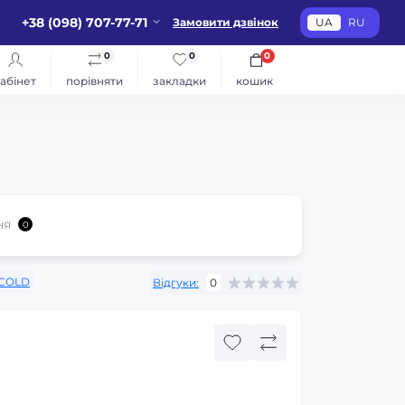
+38 (098) 707-77-71
Замовити дзвінок
UA
RU
0
0
0
абінет
порівняти
закладки
кошик
ня
0
COLD
Відгуки:
0