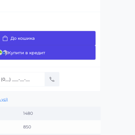
До кошика
Купити в кредит
 усі)
1480
850