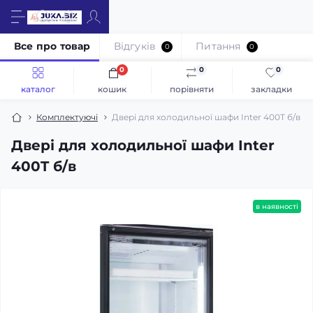
Все про товар
Відгуків
Питання
0
0
0
0
0
каталог
кошик
порівняти
закладки
Комплектуючі
Двері для холодильної шафи Inter 400T б/в
Двері для холодильної шафи Inter
400T б/в
в наявності