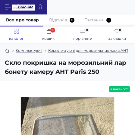
Все про товар
Відгуків
Питання
0
0
0
0
0
каталог
кошик
порівняти
закладки
Комплектуючі
Комплектуючі для морозильних ларів AHT
Скло покришка на морозильний лар
бонету камеру AHT Paris 250
в наявності