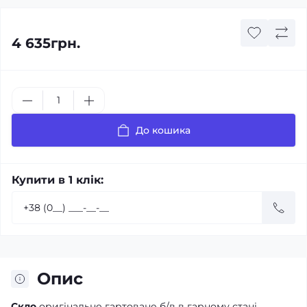
4 635грн.
До кошика
Купити в 1 клік:
Опис
Скло
оригінальне гартоване б/в в гарному стані