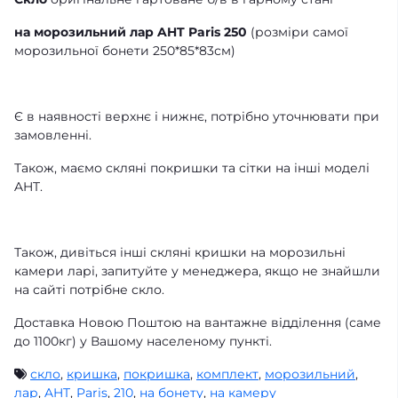
на морозильний лар AHT Paris 250
(розміри самої
морозильної бонети 250*85*83см)
Є в наявності верхнє і нижнє, потрібно уточнювати при
замовленні.
Також, маємо скляні покришки та сітки на інші моделі
AHT.
Також, дивіться інші скляні кришки на морозильні
камери ларі, запитуйте у менеджера, якщо не знайшли
на сайті потрібне скло.
Доставка Новою Поштою на вантажне відділення (саме
до 1100кг) у Вашому населеному пункті.
скло
,
кришка
,
покришка
,
комплект
,
морозильний
,
лар
,
AHT
,
Paris
,
210
,
на бонету
,
на камеру