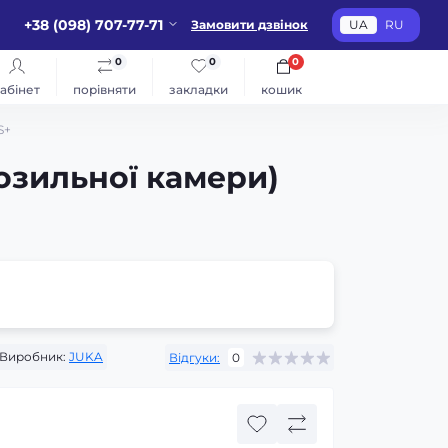
+38 (098) 707-77-71
Замовити дзвінок
UA
RU
0
0
0
абінет
порівняти
закладки
кошик
S+
озильної камери)
Виробник:
JUKA
Відгуки:
0