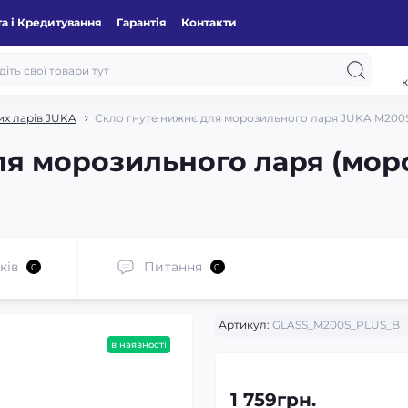
а і Кредитування
Гарантія
Контакти
к
х ларів JUKA
Скло гнуте нижнє для морозильного ларя JUKA M200
ля морозильного ларя (мор
ків
Питання
0
0
Артикул:
GLASS_M200S_PLUS_B
в наявності
1 759грн.