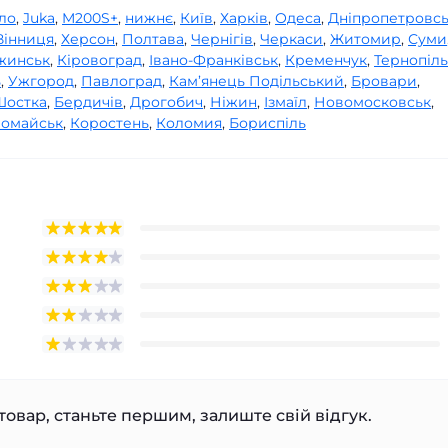
ло
,
Juka
,
M200S+
,
нижнє
,
Київ
,
Харків
,
Одеса
,
Дніпропетровс
Вінниця
,
Херсон
,
Полтава
,
Чернігів
,
Черкаси
,
Житомир
,
Суми
жинськ
,
Кіровоград
,
Івано-Франківськ
,
Кременчук
,
Тернопіль
ь
,
Ужгород
,
Павлоград
,
Кам’янець Подільський
,
Бровари
,
Шостка
,
Бердичів
,
Дрогобич
,
Ніжин
,
Ізмаїл
,
Новомосковськ
,
омайськ
,
Коростень
,
Коломия
,
Бориспіль
товар, станьте першим, залиште свій відгук.