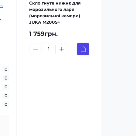
Скло гнуте нижнє для
ьк
,
морозильного ларя
,
(морозильної камери)
,
JUKA M200S+
1 759грн.
0
0
0
0
0