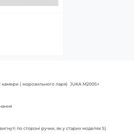
 камери ( морозильного ларя) JUKA M200S+
нання
игнуті по стороні ручки, як у старих моделях S)