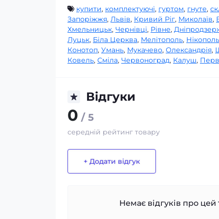
купити
,
комплектуючі
,
гуртом
,
гнуте
,
ск
Запоріжжя
,
Львів
,
Кривий Ріг
,
Миколаїв
,
Хмельницьк
,
Чернівці
,
Рівне
,
Дніпродзер
Луцьк
,
Біла Церква
,
Мелітополь
,
Нікопол
Конотоп
,
Умань
,
Мукачево
,
Олександрія
,
Ковель
,
Сміла
,
Червоноград
,
Калуш
,
Перв
Відгуки
0
/ 5
середній рейтинг товару
+ Додати відгук
Немає відгуків про цей 