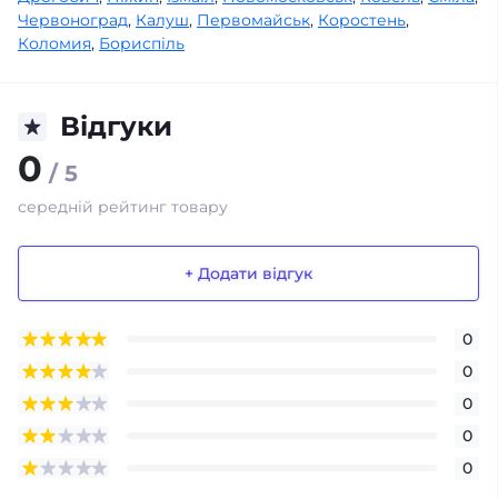
Червоноград
,
Калуш
,
Первомайськ
,
Коростень
,
Коломия
,
Бориспіль
Відгуки
0
/ 5
середній рейтинг товару
+ Додати відгук
0
0
0
0
0