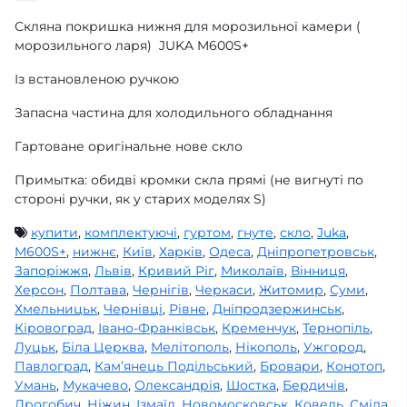
Скляна покришка нижня для морозильної камери (
морозильного ларя) JUKA M600S+
Із встановленою ручкою
Запасна частина для холодильного обладнання
Гартоване оригінальне нове скло
Примытка: обидві кромки скла прямі (не вигнуті по
стороні ручки, як у старих моделях S)
купити
,
комплектуючі
,
гуртом
,
гнуте
,
скло
,
Juka
,
M600S+
,
нижнє
,
Київ
,
Харків
,
Одеса
,
Дніпропетровськ
,
Запоріжжя
,
Львів
,
Кривий Ріг
,
Миколаїв
,
Вінниця
,
Херсон
,
Полтава
,
Чернігів
,
Черкаси
,
Житомир
,
Суми
,
Хмельницьк
,
Чернівці
,
Рівне
,
Дніпродзержинськ
,
Кіровоград
,
Івано-Франківськ
,
Кременчук
,
Тернопіль
,
Луцьк
,
Біла Церква
,
Мелітополь
,
Нікополь
,
Ужгород
,
Павлоград
,
Кам’янець Подільський
,
Бровари
,
Конотоп
,
Умань
,
Мукачево
,
Олександрія
,
Шостка
,
Бердичів
,
Дрогобич
,
Ніжин
,
Ізмаїл
,
Новомосковськ
,
Ковель
,
Сміла
,