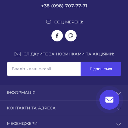
+38 (098) 707-77-71
СОЦ МЕРЕЖІ:
СЛІДКУЙТЕ ЗА НОВИНКАМИ ТА АКЦІЯМИ:
Підпишіться
ІНФОРМАЦІЯ
Про нас
КОНТАКТИ ТА АДРЕСА
Доставка
Оплата
м. Рівне, вул.Кавказька 7
МЕСЕНДЖЕРИ
Гарантія