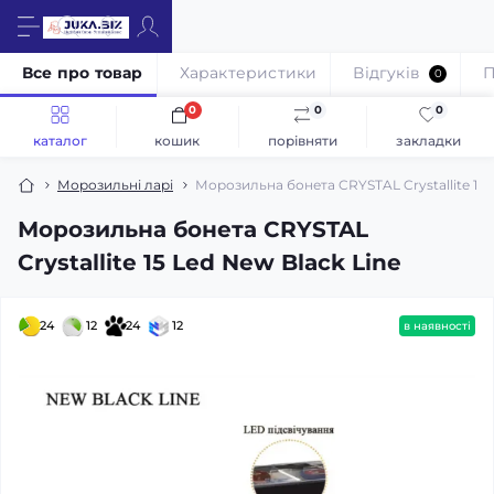
Все про товар
Характеристики
Відгуків
П
0
0
0
0
каталог
кошик
порівняти
закладки
Морозильні ларі
Морозильна бонета CRYSTAL Crystallite 15 
Морозильна бонета CRYSTAL
Crystallite 15 Led New Black Line
24
12
24
12
в наявності