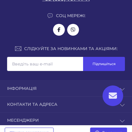
СОЦ МЕРЕЖІ:
СЛІДКУЙТЕ ЗА НОВИНКАМИ ТА АКЦІЯМИ:
Підпишіться
ІНФОРМАЦІЯ
Про нас
КОНТАКТИ ТА АДРЕСА
Доставка
Оплата
м. Рівне, вул.Кавказька 7
МЕСЕНДЖЕРИ
Гарантія
sales@juka.biz
Публічна оферта