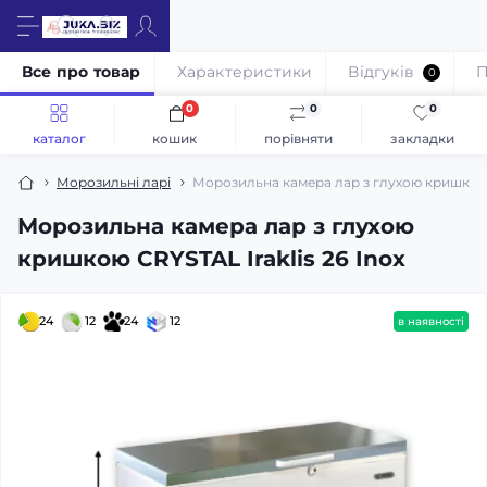
Все про товар
Характеристики
Відгуків
П
0
0
0
0
каталог
кошик
порівняти
закладки
Морозильні ларі
Морозильна камера лар з глухою кришкою C
Морозильна камера лар з глухою
кришкою CRYSTAL Iraklis 26 Inox
24
12
24
12
в наявності