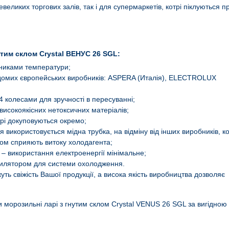
евеликих торгових залів, так і для супермаркетів, котрі піклуються п
тим склом Crystal ВЕНУС 26 SGL:
никами температури;
омих європейських виробників: ASPERA (Италія), ELECTROLUX
 колесами для зручності в пересуванні;
високоякісних нетоксичних матеріалів;
рі докуповуються окремо;
використовується мідна трубка, на відміну від інших виробників, ко
асом сприяють витоку холодагента;
 – використання електроенергії мінімальне;
тилятором для системи охолодження.
ь свіжість Вашої продукції, а висока якість виробництва дозволяє
 морозильні ларі з гнутим склом
Crystal VENUS 26 SGL за вигідною