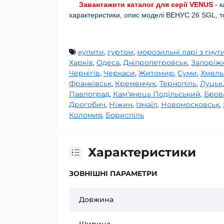
Завантажити каталог для серії VENUS
- к
характеристики, опис моделі ВЕНУС 26 SGL, 
купити
,
гуртом
,
морозильні ларі з гнут
Харків
,
Одеса
,
Дніпропетровськ
,
Запоріж
Чернігів
,
Черкаси
,
Житомир
,
Суми
,
Хмель
Франківськ
,
Кременчук
,
Тернопіль
,
Луцьк
Павлоград
,
Кам’янець Подільський
,
Бров
Дрогобич
,
Ніжин
,
Ізмаїл
,
Новомосковськ
,
Коломия
,
Бориспіль
Характеристики
ЗОВНІШНІ ПАРАМЕТРИ
Довжина