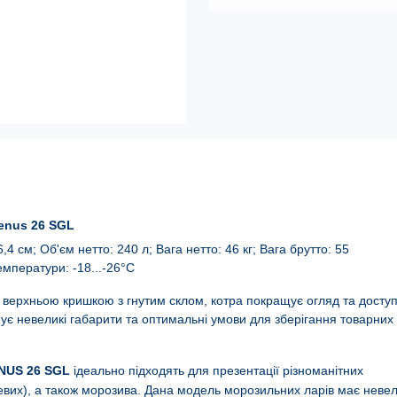
enus 26 SGL
4 см; Об'єм нетто: 240 л; Вага нетто: 46 кг;
Вага брутто: 55
емператури: -18...-26°С
верхньою кришкою з г
нутим склом, котра покращує огляд та досту
ує невеликі габарити та оптимальні умови для зберігання товарних
ENUS 26 SGL
ідеально підходять для презентації різноманітних
евих), а також
морозива. Дана модель морозильних ларів має невел