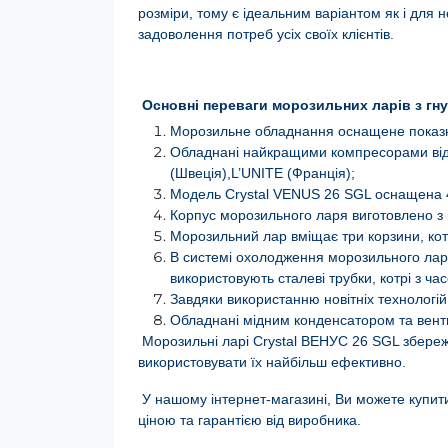
розміри, тому є ідеальним варіантом як і для н
задоволення потреб усіх своїх клієнтів.
Основні переваги морозильних ларів з гну
Морозильне обладнання оснащене показ
Обладнані найкращими компресорами від
(Швеція),L’UNITE (Франція);
Модель Crystal VENUS 26 SGL оснащена 4
Корпус морозильного ларя виготовлено з 
Морозильний лар вміщає три корзини, кот
В системі охолодження морозильного ларя 
використовують сталеві трубки, котрі з ч
Завдяки використанню новітніх технологій
Обладнані мідним конденсатором та вен
Морозильні ларі Crystal ВЕНУС 26 SGL збережут
використовувати їх найбільш ефективно.
У нашому інтернет-магазині, Ви можете купити
ціною та гарантією від виробника.