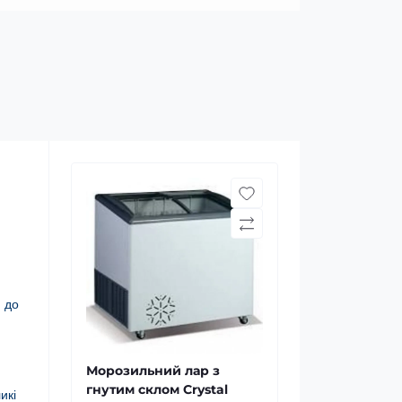
п до
Морозильний лар з
гнутим склом Crystal
икі