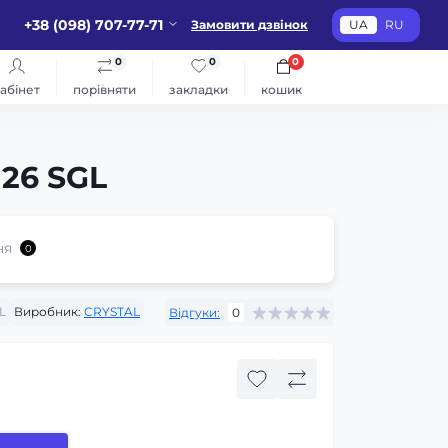
+38 (098) 707-77-71
Замовити дзвінок
UA
RU
0
0
0
абінет
порівняти
закладки
кошик
 26 SGL
ня
0
L
Виробник:
CRYSTAL
Відгуки:
0