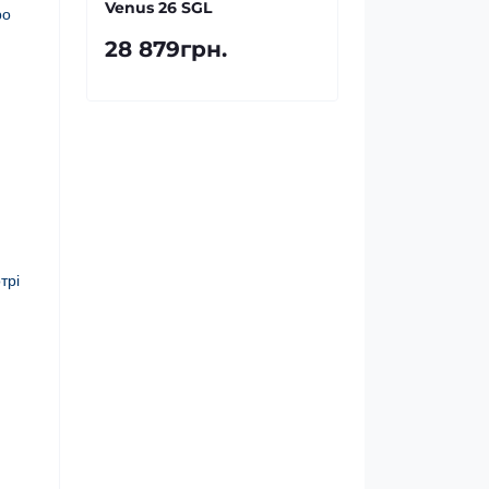
Venus 26 SGL
ро
28 879грн.
трі