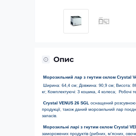
Опис
Морозильний лар з гнутим склом Crystal V
Ширина: 64,4 см; Довжина: 90,9 см; Висота: 86,
кг;
Комплектуючі: 3 кошика, 4 колеса; Робочі т
Crystal VENUS 26 SGL
оснащений розсувною 
продукції, також даний морозильний лар поєдн
запасів.
Морозильні ларі з гнутим склом Crystal V
заморожених продуктів
(рибних, м'ясних, овоч