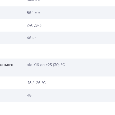
644 мм
864 мм
240 дм3
46 кг
шнього
від +16 до +25 (30) °C
-18 / -26 °C
-18