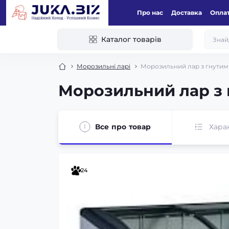
Про нас
Доставка
Оплат
Каталог товарів
Морозильні ларі
Морозильний лар з гнутим 
Морозильний лар з г
Все про товар
Хара
24