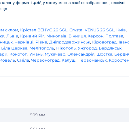
аталог у форматі
.pdf
, у якому можна знайти зображення, технічні
тощо.
им склом
,
Крістал ВЕНУС 26 SGL
,
Crystal VENUS 26 SGL
,
Київ
,
жя
,
Львів
,
Кривий Ріг
,
Миколаїв
,
Вінниця
,
Херсон
,
Полтава
,
ницьк
,
Чернівці
,
Рівне
,
Дніпродзержинськ
,
Кіровоград
,
Іван
,
Біла Церква
,
Мелітополь
,
Нікополь
,
Ужгород
,
Бердянськ
,
ари
,
Конотоп
,
Умань
,
Мукачево
,
Олександрія
,
Шостка
,
Берди
Ковель
,
Сміла
,
Червоноград
,
Калуш
,
Первомайськ
,
Коросте
909 мм