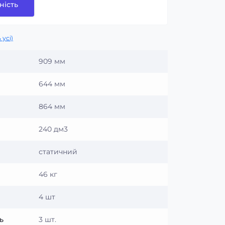
ність
 усі)
909 мм
644 мм
864 мм
240 дм3
статичний
46 кг
4 шт
ь
3 шт.