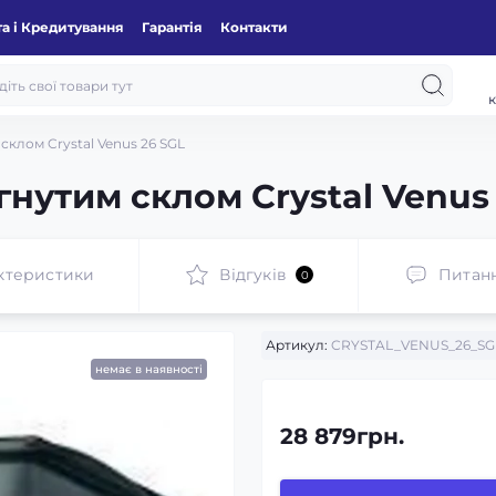
а і Кредитування
Гарантія
Контакти
к
склом Crystal Venus 26 SGL
нутим склом Crystal Venus
ктеристики
Відгуків
Питан
0
Артикул:
CRYSTAL_VENUS_26_SG
немає в наявності
28 879грн.