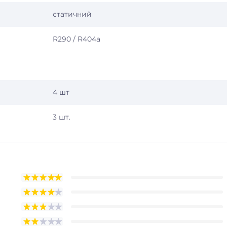
статичний
R290 / R404a
4 шт
3 шт.