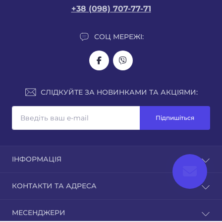
+38 (098) 707-77-71
СОЦ МЕРЕЖІ:
СЛІДКУЙТЕ ЗА НОВИНКАМИ ТА АКЦІЯМИ:
Підпишіться
ІНФОРМАЦІЯ
Про нас
КОНТАКТИ ТА АДРЕСА
Доставка
Оплата
м. Рівне, вул.Кавказька 7
МЕСЕНДЖЕРИ
Гарантія