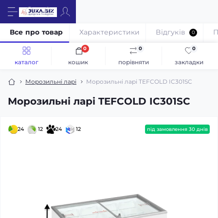
Все про товар
Характеристики
Відгуків
П
0
0
0
0
каталог
кошик
порівняти
закладки
Морозильні ларі
Морозильні ларі TEFCOLD IC301SC
Морозильні ларі TEFCOLD IC301SC
24
12
24
12
під замовлення 30 днів