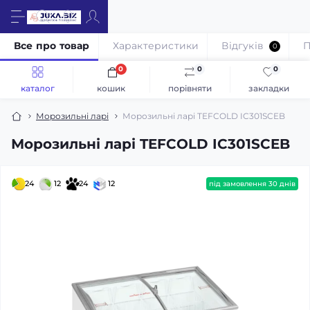
Все про товар
Характеристики
Відгуків
П
0
0
0
0
каталог
кошик
порівняти
закладки
Морозильні ларі
Морозильні ларі TEFCOLD IC301SCEB
Морозильні ларі TEFCOLD IC301SCEB
24
12
24
12
під замовлення 30 днів