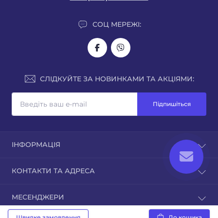
СОЦ МЕРЕЖІ:
СЛІДКУЙТЕ ЗА НОВИНКАМИ ТА АКЦІЯМИ:
Підпишіться
ІНФОРМАЦІЯ
Про нас
КОНТАКТИ ТА АДРЕСА
Доставка
Оплата
м. Рівне, вул.Кавказька 7
МЕСЕНДЖЕРИ
Гарантія
sales@juka.biz
Публічна оферта
Telegram
Швидке замовлення
До кошика