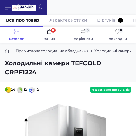
Все про товар
Характеристики
Відгуків
П
0
0
0
0
каталог
кошик
порівняти
закладки
Промислове холодильне обладнання
Холодильні камери / 
Холодильні камери TEFCOLD
CRPF1224
24
12
12
під замовлення 30 днів