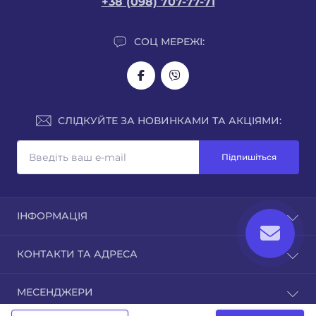
+38 (098) 707-77-71
СОЦ МЕРЕЖІ:
СЛІДКУЙТЕ ЗА НОВИНКАМИ ТА АКЦІЯМИ:
Підпишіться
ІНФОРМАЦІЯ
Про нас
КОНТАКТИ ТА АДРЕСА
Доставка
Оплата
м. Рівне, вул.Кавказька 7
МЕСЕНДЖЕРИ
Гарантія
sales@juka.biz
Публічна оферта