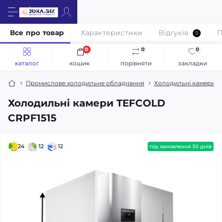
Все про товар
Характеристики
Відгуків
П
0
0
0
0
каталог
кошик
порівняти
закладки
Промислове холодильне обладнання
Холодильні камери / 
Холодильні камери TEFCOLD
CRPF1515
24
12
12
під замовлення 30 днів