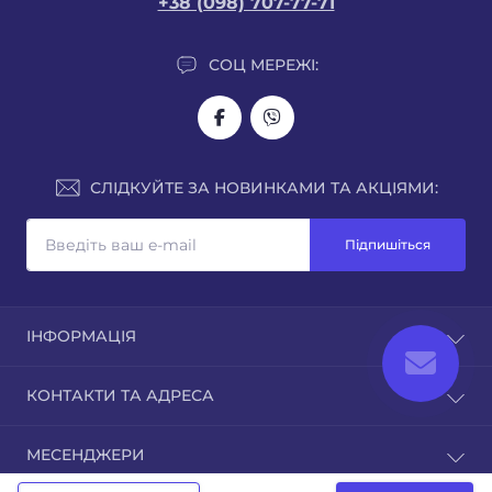
+38 (098) 707-77-71
СОЦ МЕРЕЖІ:
СЛІДКУЙТЕ ЗА НОВИНКАМИ ТА АКЦІЯМИ:
Підпишіться
ІНФОРМАЦІЯ
Про нас
КОНТАКТИ ТА АДРЕСА
Доставка
Оплата
м. Рівне, вул.Кавказька 7
МЕСЕНДЖЕРИ
Гарантія
sales@juka.biz
Публічна оферта