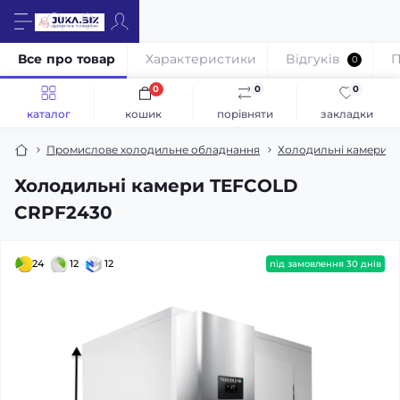
Все про товар
Характеристики
Відгуків
П
0
0
0
0
каталог
кошик
порівняти
закладки
Промислове холодильне обладнання
Холодильні камери / 
Холодильні камери TEFCOLD
CRPF2430
24
12
12
під замовлення 30 днів