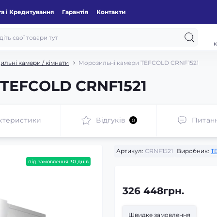
а і Кредитування
Гарантія
Контакти
к
ильні камери / кімнати
Морозильні камери TEFCOLD CRNF1521
 TEFCOLD CRNF1521
ктеристики
Відгуків
Питан
0
Артикул:
CRNF1521
Виробник:
T
під замовлення 30 днів
326 448грн.
Швидке замовлення