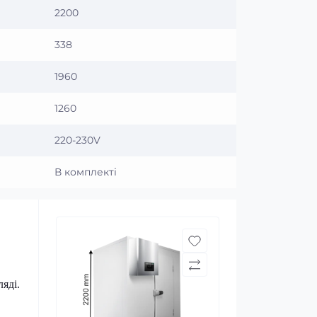
2200
338
1960
1260
220-230V
В комплекті
яді.