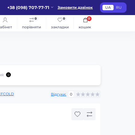
+38 (098) 707-77-71
Замовити дзвінок
UA
RU
0
0
0
абінет
порівняти
закладки
кошик
ня
0
EFCOLD
Відгуки:
0