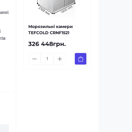
анні
Морозильні камери
ї
TEFCOLD CRNF1521
тів
326 448грн.