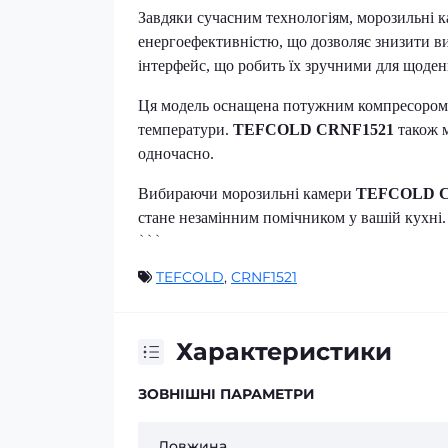
Завдяки сучасним технологіям, морозильні 
енергоефективністю, що дозволяє знизити в
інтерфейс, що робить їх зручними для щоде
Ця модель оснащена потужним компресором, 
температури.
TEFCOLD CRNF1521
також м
одночасно.
Вибираючи морозильні камери
TEFCOLD C
стане незамінним помічником у вашій кухні.
```
TEFCOLD
,
CRNF1521
Характеристики
ЗОВНІШНІ ПАРАМЕТРИ
Довжина