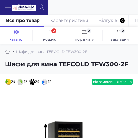
Все про товар
Характеристики
Відгуків
П
0
0
0
0
каталог
кошик
порівняти
закладки
Шафи для вина TEFCOLD TFW300-2F
Шафи для вина TEFCOLD TFW300-2F
24
12
24
12
під замовлення 30 днів