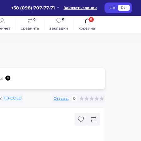
+38 (098) 707-77-71
Заказать звонок
UA
RU
0
0
0
бинет
сравнить
закладки
корзина
ы
0
:
TEFCOLD
Отзывы:
0