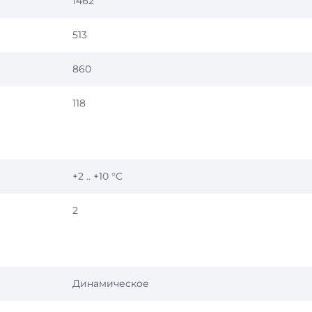
1462
513
860
118
+2 .. +10 °C
2
Динамическое