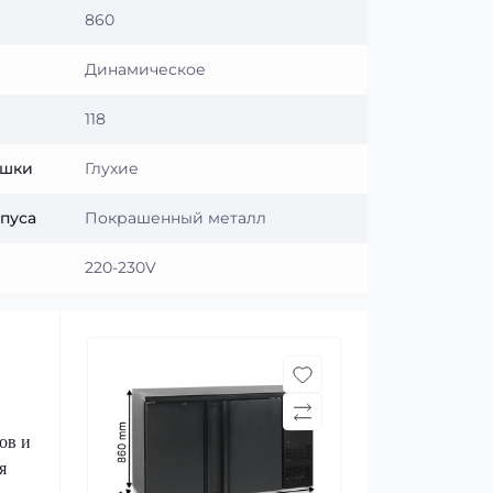
860
Динамическое
118
ышки
Глухие
пуса
Покрашенный металл
220-230V
ов и
я