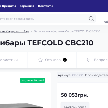
и Кредиты
Гарантия
Контакты
ка
 на барную стойку
Барные шкафы, минибары TEFCOLD CBC210
ибары TEFCOLD CBC210
теристики
Отзывов
Вопрос
0
Артикул:
CBC210
Производитель
под заказ 30 дней
58 053грн.
Быстрый заказ