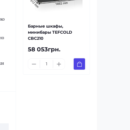
гко
Барные шкафы,
минибары TEFCOLD
но
CBC210
58 053грн.
ши