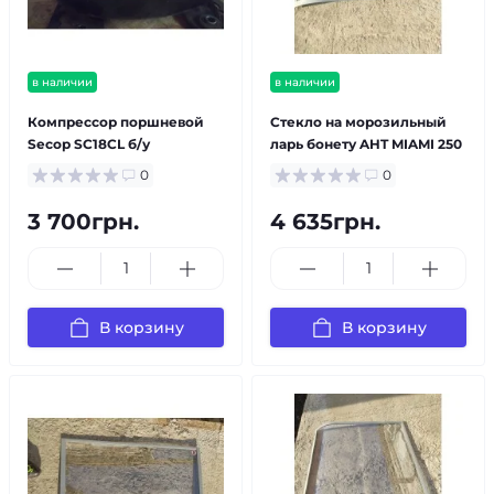
в наличии
в наличии
Компрессор поршневой
Стекло на морозильный
Secop SC18CL б/у
ларь бонету AHT MIAMI 250
0
0
3 700грн.
4 635грн.
В корзину
В корзину