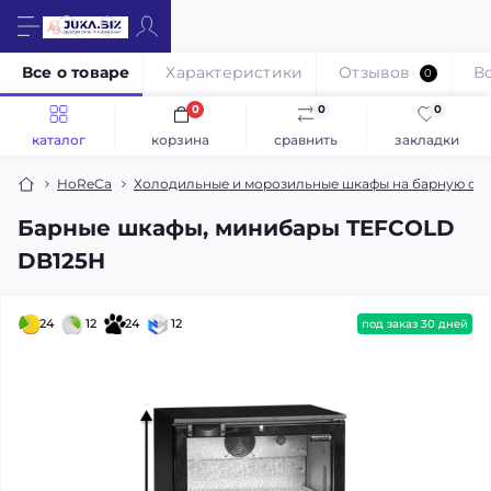
Все о товаре
Характеристики
Отзывов
В
0
0
0
0
каталог
корзина
сравнить
закладки
HoReCa
Холодильные и морозильные шкафы на барную ст
Барные шкафы, минибары TEFCOLD
DB125H
24
12
24
12
под заказ 30 дней