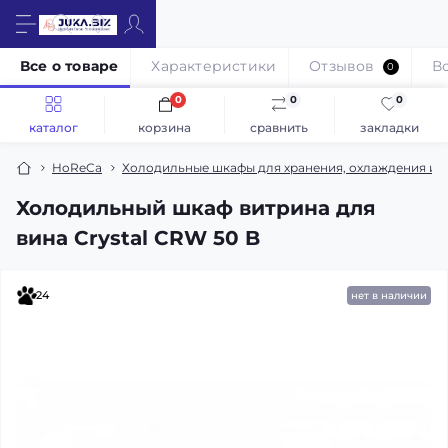
Все о товаре
Характеристики
Отзывов
В
0
0
0
0
каталог
корзина
сравнить
закладки
HoReCa
Холодильные шкафы для хранения, охлаждения и р
Холодильный шкаф витрина для
вина Crystal CRW 50 B
24
нет в наличии