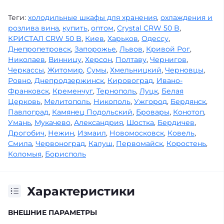
Теги:
холодильные шкафы для хранения
,
охлаждения и
розлива вина
,
купить
,
оптом
,
Crystal CRW 50 B
,
КРИСТАЛ CRW 50 B
,
Киев
,
Харьков
,
Одессу
,
Днепропетровск
,
Запорожье
,
Львов
,
Кривой Рог
,
Николаев
,
Винницу
,
Херсон
,
Полтаву
,
Чернигов
,
Черкассы
,
Житомир
,
Сумы
,
Хмельницкий
,
Черновцы
,
Ровно
,
Днепродзержинск
,
Кировоград
,
Ивано-
Франковск
,
Кременчуг
,
Тернополь
,
Луцк
,
Белая
Церковь
,
Мелитополь
,
Никополь
,
Ужгород
,
Бердянск
,
Павлоград
,
Камянец Подольский
,
Бровары
,
Конотоп
,
Умань
,
Мукачево
,
Александрия
,
Шостка
,
Бердичев
,
Дрогобич
,
Нежин
,
Измаил
,
Новомосковск
,
Ковель
,
Смила
,
Червоноград
,
Калуш
,
Первомайск
,
Коростень
,
Коломыя
,
Борисполь
Характеристики
ВНЕШНИЕ ПАРАМЕТРЫ