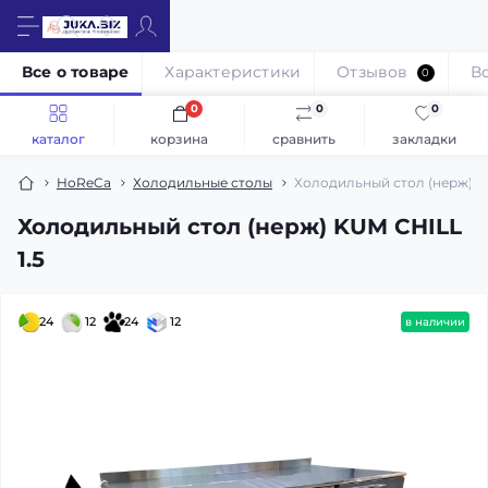
Все о товаре
Характеристики
Отзывов
В
0
0
0
0
каталог
корзина
сравнить
закладки
HoReCa
Холодильные столы
Холодильный стол (нерж) K
Холодильный стол (нерж) KUM CHILL
1.5
24
12
24
12
в наличии