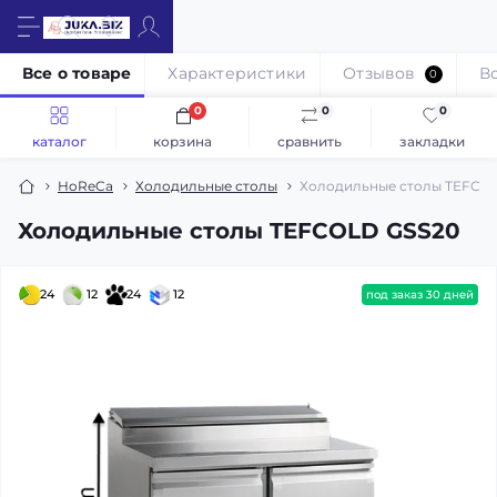
Все о товаре
Характеристики
Отзывов
В
0
0
0
0
каталог
корзина
сравнить
закладки
HoReCa
Холодильные столы
Холодильные столы TEFCO
Холодильные столы TEFCOLD GSS20
24
12
24
12
под заказ 30 дней