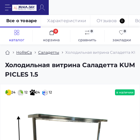
Все о товаре
Характеристики
Отзывов
В
0
0
0
0
каталог
корзина
сравнить
закладки
HoReCa
Саладетты
Холодильная витрина Саладетта KUM 
Холодильная витрина Саладетта KUM
PICLES 1.5
24
12
24
12
в наличии