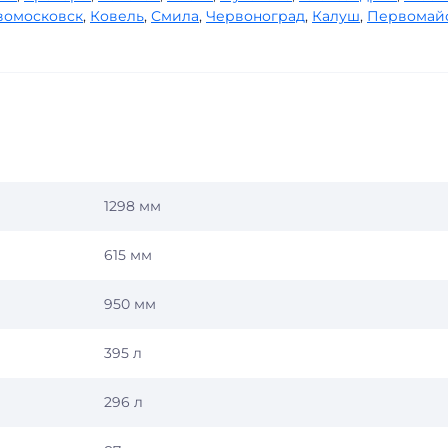
вомосковск
,
Ковель
,
Смила
,
Червоноград
,
Калуш
,
Первомай
1298 мм
615 мм
950 мм
395 л
296 л