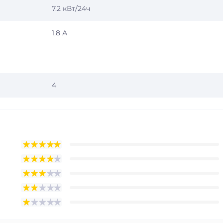
7.2 кВт/24ч
1,8 А
4