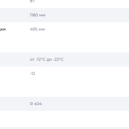
87
1180 мм
дки
495 мм
от -12°C до -22°C
-12
R 404