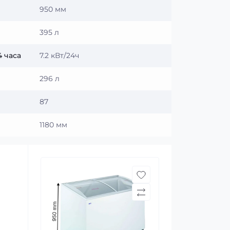
950 мм
395 л
 часа
7.2 кВт/24ч
296 л
87
1180 мм