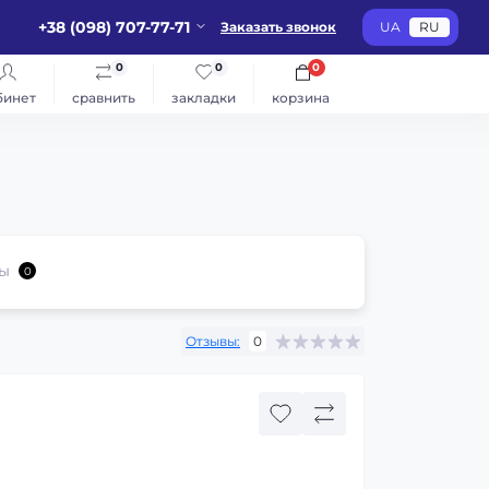
+38 (098) 707-77-71
Заказать звонок
UA
RU
0
0
0
бинет
сравнить
закладки
корзина
ы
0
Отзывы:
0