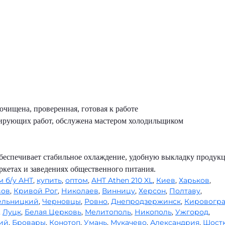
чищена, проверенная, готовая к работе
рирующих работ, обслужена мастером холодильщиком
беспечивает стабильное охлаждение, удобную выкладку продук
ркетах и заведениях общественного питания.
м б/у AHT
,
купить
,
оптом
,
AHT Athen 210 XL
,
Киев
,
Харьков
,
вов
,
Кривой Рог
,
Николаев
,
Винницу
,
Херсон
,
Полтаву
,
ельницкий
,
Черновцы
,
Ровно
,
Днепродзержинск
,
Кировогр
,
Луцк
,
Белая Церковь
,
Мелитополь
,
Никополь
,
Ужгород
,
ий
,
Бровары
,
Конотоп
,
Умань
,
Мукачево
,
Александрия
,
Шост