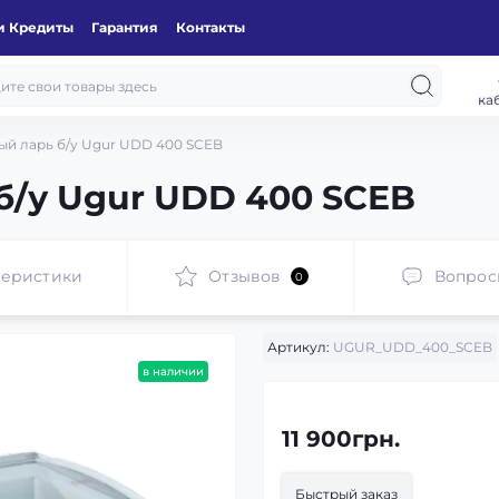
и Кредиты
Гарантия
Контакты
ка
й ларь б/у Ugur UDD 400 SCEB
б/у Ugur UDD 400 SCEB
теристики
Отзывов
Вопрос
0
Артикул:
UGUR_UDD_400_SCEB
в наличии
11 900грн.
Быстрый заказ