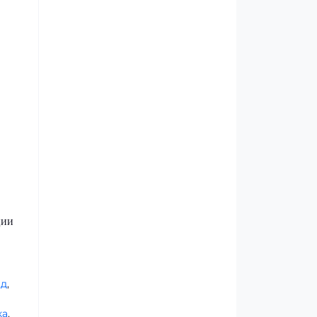
ции
ад
,
ка
,