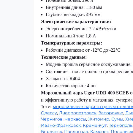
Полезный объём: 296 л
Внутренняя длина: 1180 мм
Глубина выкладки: 495 мм
Электрические характеристики:
Энергопотребление: 7.2 кВт/сутки
Номинальный ток: 1,8 А
Температурные параметры:
Рабочий диапазон: от -12°C до -22°C
Технические данные:
Модель прошла сервисное обслуживание: о
Состояние – после полного цикла рестав
Хладагент: R404
Количество корзин: 4 шт
Морозильный ларь Ugur UDD 400 SCEB
о
и эффективную работу в магазинах, суперма
Теги:
морозильные лари с гнутым стекло
Одессу
,
Днепропетровск
,
Запорожье
,
Ль
Чернигов
,
Черкассы
,
Житомир
,
Сумы
,
Хм
Ивано-Франковск
,
Кременчуг
,
Тернополь
Бердянск
,
Павлоград
,
Камянец Подольск