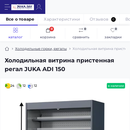
Все о товаре
Характеристики
Отзывов
В
0
0
0
0
каталог
корзина
сравнить
закладки
Холодильные горки, регалы
Холодильная витрина пристенн
Холодильная витрина пристенная
регал JUKA ADI 150
24
12
12
в наличии