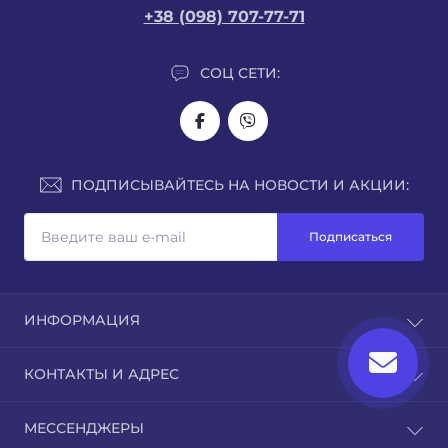
+38 (098) 707-77-71
СОЦ СЕТИ:
ПОДПИСЫВАЙТЕСЬ НА НОВОСТИ И АКЦИИ:
Подписаться
ИНФОРМАЦИЯ
О нас
КОНТАКТЫ И АДРЕС
Доставка
Оплата
г. Ровно, ул.Кавказская, 7
МЕССЕНДЖЕРЫ
Гарантия