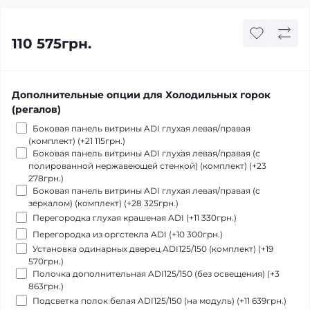
110 575грн.
Дополнительные опции для Холодильных горок
(регалов)
Боковая панель витрины ADI глухая левая/правая
(комплект) (+21 115грн.)
Боковая панель витрины ADІ глухая левая/правая (с
полированной нержавеющей стенкой) (комплект) (+23
278грн.)
Боковая панель витрины ADІ глухая левая/правая (с
зеркалом) (комплект) (+28 325грн.)
Перегородка глухая крашеная ADI (+11 330грн.)
Перегородка из оргстекла ADI (+10 300грн.)
Установка одинарных дверец ADI125/150 (комплект) (+19
570грн.)
Полочка дополнительная ADI125/150 (без освещения) (+3
863грн.)
Подсветка полок белая ADI125/150 (на модуль) (+11 639грн.)