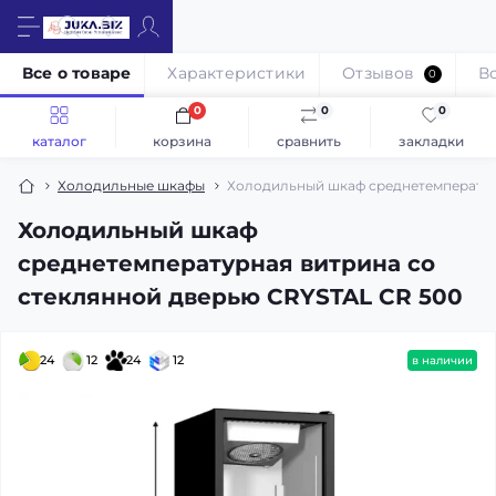
Все о товаре
Характеристики
Отзывов
В
0
0
0
0
каталог
корзина
сравнить
закладки
Холодильные шкафы
Холодильный шкаф среднетемператур
Холодильный шкаф
среднетемпературная витрина со
стеклянной дверью CRYSTAL CR 500
24
12
24
12
в наличии