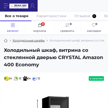
Все о товаре
Характеристики
Отзывов
В
0
0
0
0
каталог
корзина
сравнить
закладки
Холодильные шкафы
Холодильный шкаф, витрина со стек
Холодильный шкаф, витрина со
стеклянной дверью CRYSTAL Amazon
400 Economy
24
12
24
12
в наличии