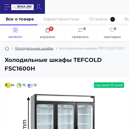
Все о товаре
Характеристики
Отзывов
В
0
0
0
0
каталог
корзина
сравнить
закладки
Холодильные шкафы
Холодильные шкафы TEFCOLD FSC16
Холодильные шкафы TEFCOLD
FSC1600H
24
12
12
под заказ 30 дней