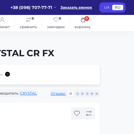
+38 (098) 707-77-71
Заказать звонок
UA
RU
0
0
0
бинет
сравнить
закладки
корзина
STAL CR FX
ы
0
водитель:
CRYSTAL
Отзывы:
0