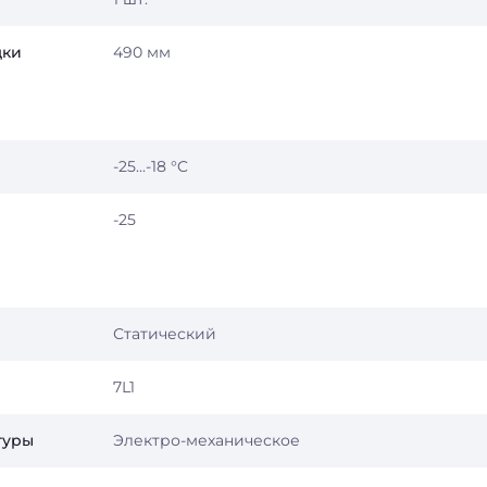
дки
490 мм
-25...-18 °C
-25
Статический
7L1
туры
Электро-механическое