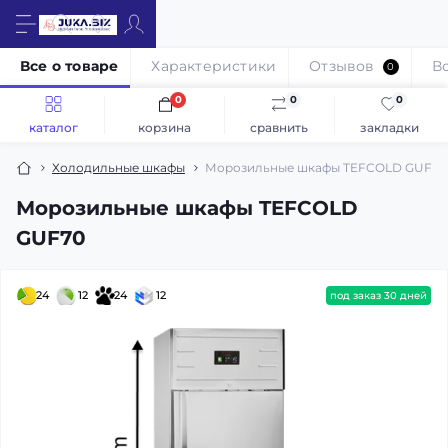
Все о товаре
Характеристики
Отзывов
В
0
0
0
0
каталог
корзина
сравнить
закладки
Холодильные шкафы
Морозильные шкафы TEFCOLD GUF70
Морозильные шкафы TEFCOLD
GUF70
24
12
24
12
под заказ 30 дней