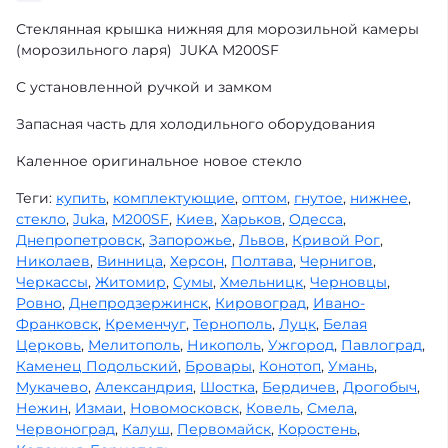
Стеклянная крышка нижняя для морозильной камеры
(морозильного ларя) JUKA M200SF
С установленной ручкой и замком
Запасная часть для холодильного оборудования
Каленное оригинальное новое стекло
Теги:
купить
,
комплектующие
,
оптом
,
гнутое
,
нижнее
,
стекло
,
Juka
,
M200SF
,
Киев
,
Харьков
,
Одесса
,
Днепропетровск
,
Запорожье
,
Львов
,
Кривой Рог
,
Николаев
,
Винница
,
Херсон
,
Полтава
,
Чернигов
,
Черкассы
,
Житомир
,
Сумы
,
Хмельницк
,
Черновцы
,
Ровно
,
Днепродзержинск
,
Кировоград
,
Ивано-
Франковск
,
Кременчуг
,
Тернополь
,
Луцк
,
Белая
Церковь
,
Мелитополь
,
Никополь
,
Ужгород
,
Павлоград
,
Каменец Подольский
,
Бровары
,
Конотоп
,
Умань
,
Мукачево
,
Александрия
,
Шостка
,
Бердичев
,
Дрогобыч
,
Нежин
,
Измаи
,
Новомосковск
,
Ковель
,
Смела
,
Червоноград
,
Калуш
,
Первомайск
,
Коростень
,