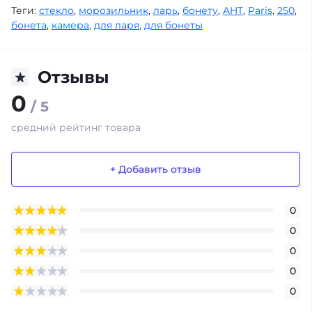
Теги:
стекло
,
морозильник
,
ларь
,
бонету
,
AHT
,
Paris
,
250
,
бонета
,
камера
,
для ларя
,
для бонеты
Отзывы
0
/ 5
средний рейтинг товара
+ Добавить отзыв
0
0
0
0
0