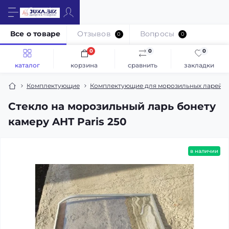
Все о товаре
Отзывов
Вопросы
0
0
0
0
0
каталог
корзина
сравнить
закладки
Комплектующие
Комплектующие для морозильных ларей 
Стекло на морозильный ларь бонету
камеру AHT Paris 250
в наличии