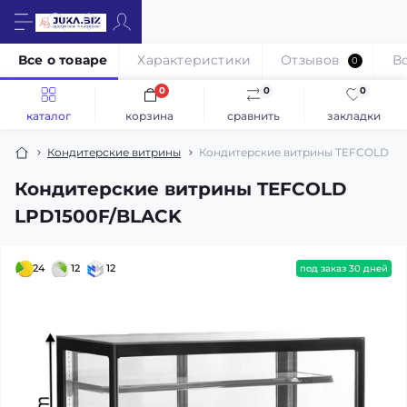
Все о товаре
Характеристики
Отзывов
В
0
0
0
0
каталог
корзина
сравнить
закладки
Кондитерские витрины
Кондитерские витрины TEFCOLD L
Кондитерские витрины TEFCOLD
LPD1500F/BLACK
24
12
12
под заказ 30 дней