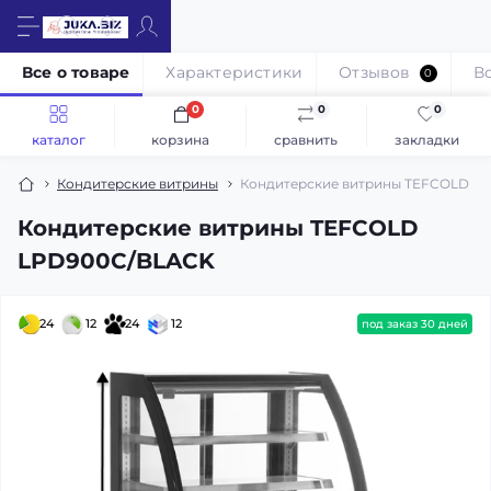
Все о товаре
Характеристики
Отзывов
В
0
0
0
0
каталог
корзина
сравнить
закладки
Кондитерские витрины
Кондитерские витрины TEFCOLD L
Кондитерские витрины TEFCOLD
LPD900C/BLACK
24
12
24
12
под заказ 30 дней