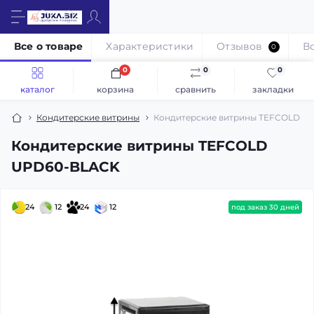
Все о товаре
Характеристики
Отзывов
В
0
0
0
0
каталог
корзина
сравнить
закладки
Кондитерские витрины
Кондитерские витрины TEFCOLD U
Кондитерские витрины TEFCOLD
UPD60-BLACK
24
12
24
12
под заказ 30 дней