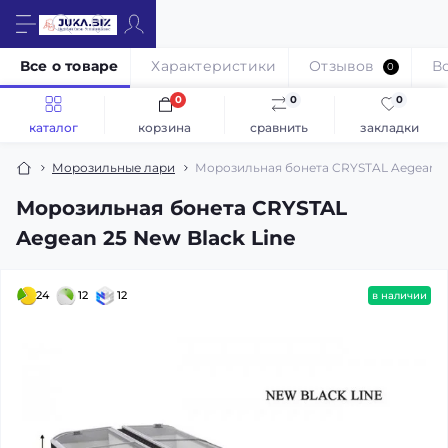
Все о товаре
Характеристики
Отзывов
В
0
0
0
0
каталог
корзина
сравнить
закладки
Морозильные лари
Морозильная бонета CRYSTAL Aegean 25
Морозильная бонета CRYSTAL
Aegean 25 New Black Line
24
12
12
в наличии