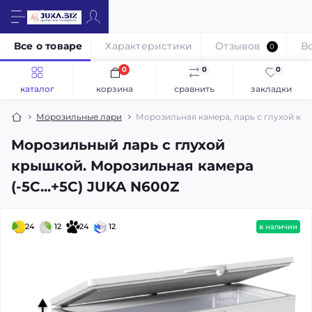
Все о товаре
Характеристики
Отзывов
В
0
0
0
0
каталог
корзина
сравнить
закладки
Морозильные лари
Морозильная камера, ларь с глухой кры
Морозильный ларь с глухой
крышкой. Морозильная камера
(-5С...+5С) JUKA N600Z
24
12
24
12
в наличии