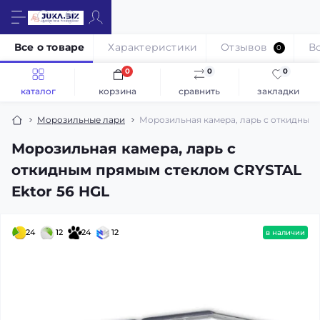
Все о товаре
Характеристики
Отзывов
В
0
0
0
0
каталог
корзина
сравнить
закладки
Морозильные лари
Морозильная камера, ларь с откидным 
Морозильная камера, ларь с
откидным прямым стеклом CRYSTAL
Ektor 56 HGL
24
12
24
12
в наличии