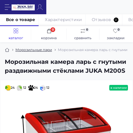
Все о товаре
Характеристики
Отзывов
В
0
0
0
0
каталог
корзина
сравнить
закладки
Морозильные лари
Морозильная камера ларь с гнутыми р
Морозильная камера ларь с гнутыми
раздвижными стёклами JUKA M200S
24
12
24
12
в наличии